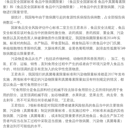
《食品安全国家标准
食品中致病菌限量》《食品安全国家标准
食品中真菌毒素限
量》和《食品安全国家标准
食品中污染物限量》，对食品中的主要致病菌、污染
物进行限量管理。
据统计，我国每年由于致病菌引起的食源性疾病报告病例数，占全部报告病
例数近一半。
国家食品安全风险评估中心标准二室主任王君表示，食品安全法规定，食品
安全标准应该对食品当中的致病性微生物、农药残留、兽药残留、重金属、污染
物质以及其他危害人体健康物质作出限量规定。我国致病菌限量标准
2014
年实
施。标准对肉制品、水产制品、即食蛋制品、粮食制品等
11
类食品中沙门氏菌、
单核细胞增生李斯特氏菌、大肠埃希氏菌、金黄色葡萄球菌、副溶血性弧菌等
5
种
致病菌提出限量要求。
污染物是食品从生产（包括农作物种植、动物饲养和兽医用药）、加工、包
装、贮存、运输、销售，直到食用全过程中产生的或者由于环境污染带入食品当
中的，特别强调的是非有意加入的化学性危害物质。
王君表示，我国现行的真菌毒素限量标准和污染物限量标准都是
2017
年发布
实施，两项标准中规定的污染物限量和真菌毒素限量如没有特别规定的情况，都
是以食品一般可食用部分计算。
“可食用部分是食品原料经过机械手段去除非食用部分之后所得到的用于食
用的部分。这里强调机械手段，如谷物碾磨、水果剥皮、坚果去壳、肉去骨、鱼
去刺等，而不可采用任何非机械手段。”王君说。
王君指出，
3
项标准都是对我国消费者健康风险较高的食品当中的主要致病
菌、污染物（真菌毒素）制定的限量标准，在实施过程中，对标准未涵盖的其他
致病菌、污染物（真菌毒素），或未制定限量要求的其他食品，食品生产加工经
营者均应当在加工过程中采取适当措施，使食品中致病菌、污染物（真菌毒素）
含量达到尽可能低的水平。