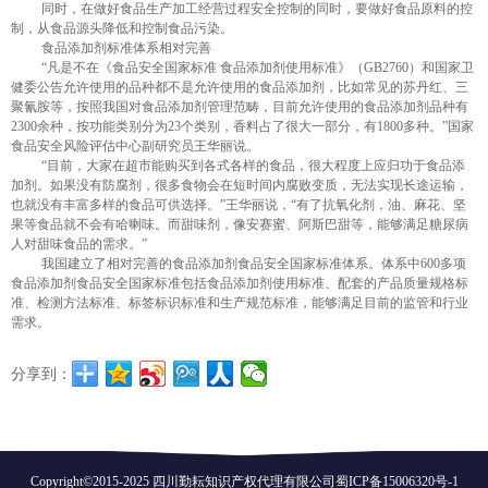
同时，在做好食品生产加工经营过程安全控制的同时，要做好食品原料的控
制，从食品源头降低和控制食品污染。
食品添加剂标准体系相对完善
“凡是不在《食品安全国家标准
食品添加剂使用标准》（
GB2760
）和国家卫
健委公告允许使用的品种都不是允许使用的食品添加剂，比如常见的苏丹红、三
聚氰胺等，按照我国对食品添加剂管理范畴，目前允许使用的食品添加剂品种有
2300
余种，按功能类别分为
23
个类别，香料占了很大一部分，有
1800
多种。”国家
食品安全风险评估中心副研究员王华丽说。
“目前，大家在超市能购买到各式各样的食品，很大程度上应归功于食品添
加剂。如果没有防腐剂，很多食物会在短时间内腐败变质，无法实现长途运输，
也就没有丰富多样的食品可供选择。”王华丽说，“有了抗氧化剂，油、麻花、坚
果等食品就不会有哈喇味。而甜味剂，像安赛蜜、阿斯巴甜等，能够满足糖尿病
人对甜味食品的需求。”
我国建立了相对完善的食品添加剂食品安全国家标准体系。体系中
600
多项
食品添加剂食品安全国家标准包括食品添加剂使用标准、配套的产品质量规格标
准、检测方法标准、标签标识标准和生产规范标准，能够满足目前的监管和行业
需求。
分享到：
Copyright©2015-2025 四川勤耘知识产权代理有限公司
蜀ICP备15006320号-1