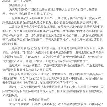
心标准一室主任朱蕾说。
加强顶层设计
为实现“到
2035
年我国食品安全标准水平进入世界前列”的目标，朱蕾表
示，“十四五”期间将重点开展
4
方面工作。
一是加强食品安全标准规划顶层设计。通过制定最严谨的标准，提高从农田
到餐桌全过程的食品安全风险控制能力，提升食品全链条质量安全保障水平。
二是深入贯彻食品安全风险分析原则。食品安全标准的制定要基于风险评估
的结果，采用我国的膳食暴露和食品污染数据，经过科学评估并考虑标准的社会
影响和经济影响，进一步发挥食品安全风险监测网络的作用，以及食物消费量调
查和总膳食研究资料的基础作用，完善风险评估技术，为食品安全标准制定提供
科学的支撑。
三是系统开展食品安全标准体系评估。开展好对现有标准的跟踪评价，从科
学性、合理性、可行性
3
个方面对各类标准开展系统评估，及时发现存在的问题并
加以调整和完善。在此基础上，建立科学客观的标准评价指标体系，评价标准在
保护消费者健康、促进行业发展、影响食品国际贸易等方面发挥作用。
通过成本—效益分析模型，了解标准实施后获得的健康保护、产业发展等社
会经济效益和标准实施成本之间的关系。
四是参与全球食品安全治理活动。发挥我国担任两个国际食品法典委员会主
持国的作用，向全球食品安全治理活动贡献中国智慧和中国经验。完善我国食品
安全基础数据对外分享机制，加强对国际标准的引领和参与。
履行好中国作为国际食品法典亚洲区域协调员的职责，与世界卫生组织、国
际粮农组织等相关国际组织开展深入合作，推动亚洲区域国家食品安全能力建设
和标准协调。
对主要致病菌、污染物限量管理
食品中的致病菌、污染物（真菌毒素）对消费者健康危害较大。我国制定了